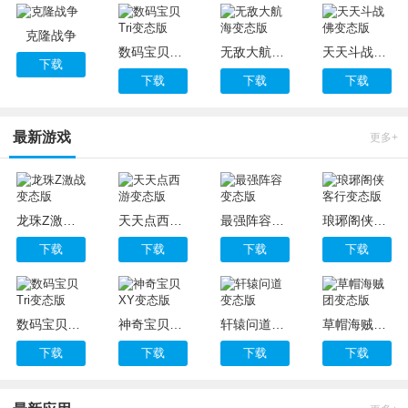
克隆战争
数码宝贝Tri变态版
无敌大航海变态版
天天斗战佛变态版
下载
下载
下载
下载
最新游戏
更多+
龙珠Z激战变态版
天天点西游变态版
最强阵容变态版
琅琊阁侠客行变态版
下载
下载
下载
下载
数码宝贝Tri变态版
神奇宝贝XY变态版
轩辕问道变态版
草帽海贼团变态版
下载
下载
下载
下载