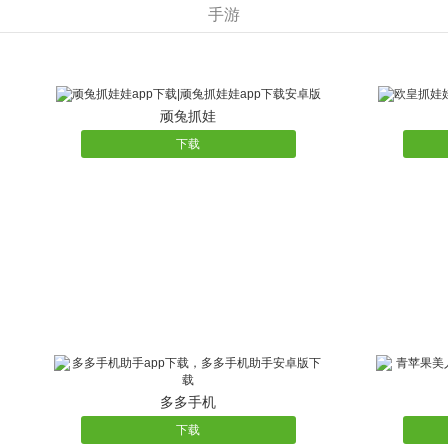
手游
★开服狂欢：每日完成指定任务，赠送极品橙卡和橙
★VIP礼包：VIP礼包一折购买，顶级阵容，带你称霸
★黄金月卡：充值福利大返利，不仅每日可获得大量
★开服基金：10000金币购买随等级总计可获得47
顽兔抓娃
★双倍不停：副本经验、掉落双倍开启不停歇，让您
下载
★奖励丰厚：武道大会、界王星、资源矿抢夺战，参
多多手机
下载