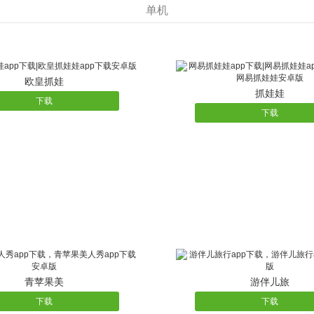
单机
色装备；
龙珠；
金币，还有橙色套装可以拿哦；
984金币；更有全民福利，全服玩家共享豪华大礼；人数越多，奖
欧皇抓娃
抓娃娃
等级一飞冲天；
下载
下载
与多多，奖励多多；
青苹果美
游伴儿旅
下载
下载