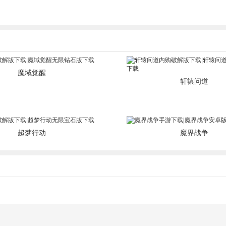
魔域觉醒
轩辕问道
超梦行动
魔界战争