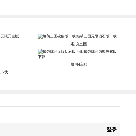
姬萌三国
最强阵容
登录