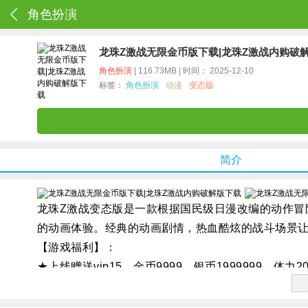
角色扮演
龙珠Z激战无限金币版下载|龙珠Z激战内购破
角色扮演
| 116.73MB | 时间： 2025-12-10
标签：
角色扮演
动漫
变态版
简介
龙珠Z激战变态版是一款根据国民级日漫改编的动作冒
的动画体验。经典的动画剧情，热血酷炫的战斗场景
【游戏福利】：
★上线赠送vip15，金币9999，银币1999999，体力2
★首充1:400，充值比例1:200；
★七日礼包：每日送大量金币和装备，首日登陆送孙