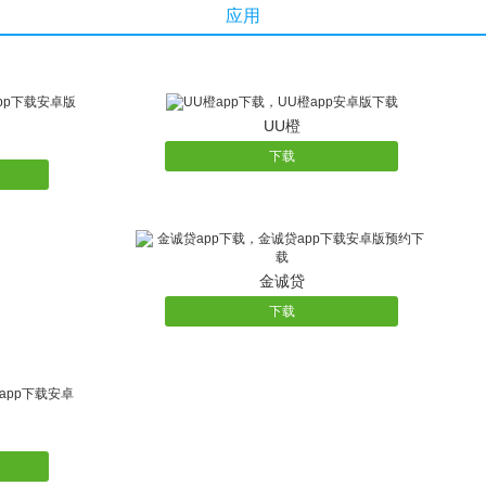
应用
励越多哟~
UU橙
下载
金诚贷
下载