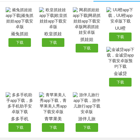
【精致优雅的界面】全新竖版操作界面，给你简单易上手的
操作体验，单手执掌德州风云，让你的all in更有气势！
【美女主播互动上线】超大屏高清画质，超便捷聊天，随时
随地与主播互动！
UU橙
【停不下来的奖品】统统免费，**天天送，新款电脑、手
顽兔抓娃
欧皇抓娃
下载
抓娃娃
机、手表等不限量兑换！
下载
下载
下载
【一百人同桌竞技】百人德州场，上万真实玩家，更有赢不
完的**！
【不能缺少的社交】多种好友排行榜，与好友比拼牌技和财
金诚贷
富；丰富的礼物互动，玩牌交友两不误！
下载
多多手机
青苹果美
游伴儿旅
下载
下载
下载