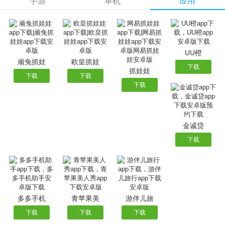
手游
单机
应用
2、搜集游戏中的材料，来打造最精品的世界；
3、在探索世界的同时，还会面对各种无限，克服吧；
4、游戏有多个模式可供选择，看玩家怎么选择；
5、皮肤全解锁，海量华丽皮肤任你来体验。
UU橙
顽兔抓娃
欧皇抓娃
下载
抓娃娃
下载
下载
下载
金诚贷
下载
多多手机
青苹果美
游伴儿旅
下载
下载
下载