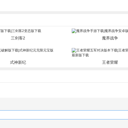
三剑客2
魔界战争
式神新纪
王者荣耀