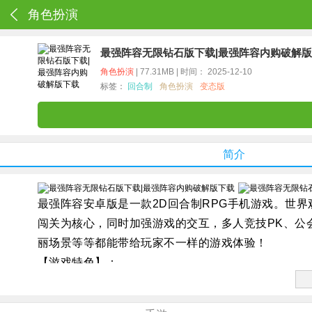
角色扮演
最强阵容无限钻石版下载|最强阵容内购破解
角色扮演
| 77.31MB | 时间： 2025-12-10
标签：
回合制
角色扮演
变态版
简介
最强阵容安卓版是一款2D回合制RPG手机游戏。世
闯关为核心，同时加强游戏的交互，多人竞技PK、公
丽场景等等都能带给玩家不一样的游戏体验！
【游戏特色】：
★上线送6666钻石、100W银币；
★首充三倍（1:600），续充额外赠送50%（1:300）