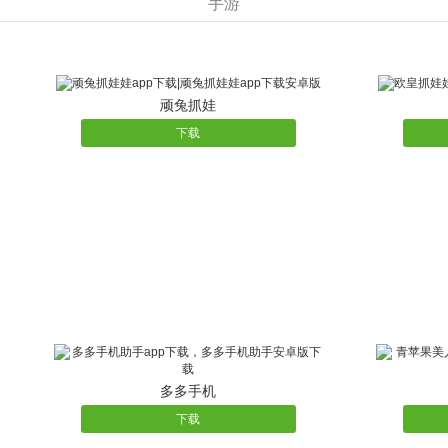
手游
★首充任意金额送超值大礼包（紫色英雄飞龙*1、紫色武器
★七日登录送豪礼礼
★开服冲级，开服七日内，角色达到指定等级即可领
顽兔抓娃
下载
多多手机
下载