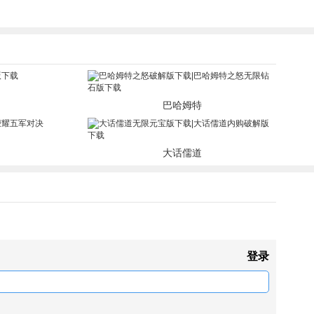
巴哈姆特
大话儒道
登录