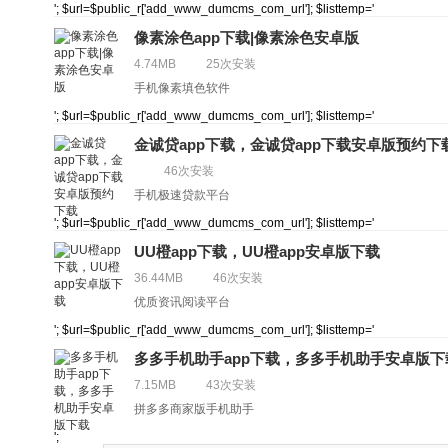
'; $url=$public_r['add_www_dumcms_com_url']; $listtemp='
像素涂色app下载|像素涂色安卓版
4.74MB
25次安装
手机像素填色软件
'; $url=$public_r['add_www_dumcms_com_url']; $listtemp='
金诚贷app下载，金诚贷app下载安卓版预约下
46次安装
手机极速贷款平台
'; $url=$public_r['add_www_dumcms_com_url']; $listtemp='
UU橙app下载，UU橙app安卓版下载
36.44MB
46次安装
优质资讯阅读平台
'; $url=$public_r['add_www_dumcms_com_url']; $listtemp='
多多手机助手app下载，多多手机助手安卓版下
7.15MB
43次安装
拼多多商家版手机助手
';