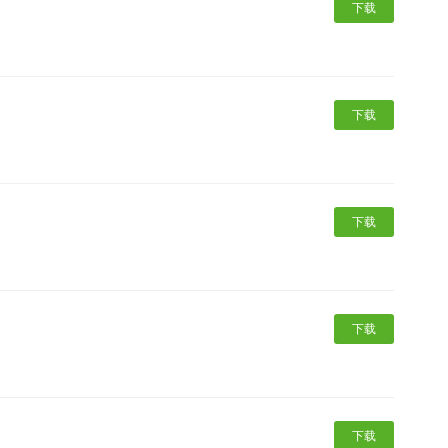
下载
下载
下载
下载
下载