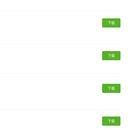
下载
下载
下载
下载