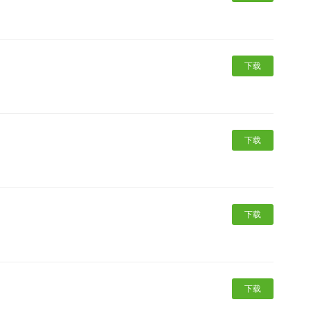
下载
下载
下载
下载