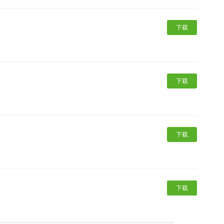
下载
下载
下载
下载