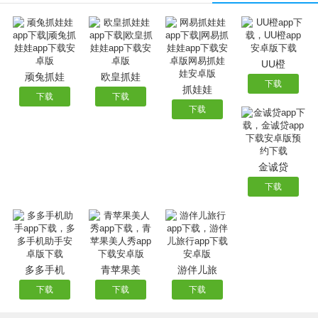
2、打破空间限制@小伙伴一起玩耍，更有刺激。
3、还有金币抢红包。
4、百变抓娃娃是可以随时随地线上直播的真实抓娃娃平台。
5、各种Q萌的网红娃娃和人气商品不定时更新上线。
UU橙
顽兔抓娃
欧皇抓娃
下载
抓娃娃
下载
下载
下载
金诚贷
下载
多多手机
青苹果美
游伴儿旅
下载
下载
下载