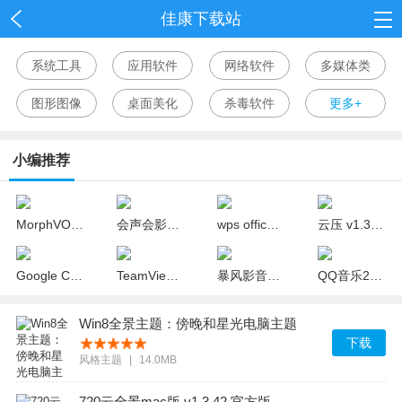
佳康下载站
首页
系统工具
应用软件
网络软件
多媒体类
网游
图形图像
桌面美化
杀毒软件
更多+
单机
小编推荐
应用
资讯
MorphVOX Pro中文版(变声器) v4.4.65 完美版
会声会影x10 32位/64位中文版(视频制作软件)
wps office 2018官方下载 v10.1.0.7311 个人版
云压 v1.3.18.19 官方版
Google Chrome(谷歌浏览器) v67.0.3396.18 中文绿色版
TeamViewer v12.0.88438 精简绿色版
暴风影音mac官方免费下载 v1.1.4 最新版
QQ音乐2018去广告版 v15.8.0 绿色版
Win8全景主题：傍晚和星光电脑主题
下载
风格主题
|
14.0MB
720云全景mac版 v1.3.42 官方版