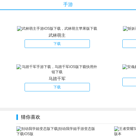
4、丰富关卡，古墓洞穴巨型Boss。
手游
武林萌主
下载
马踏千军
下载
猜你喜欢