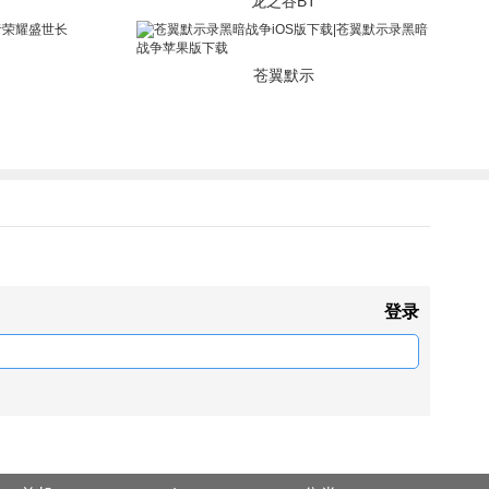
龙之谷BT
苍翼默示
登录