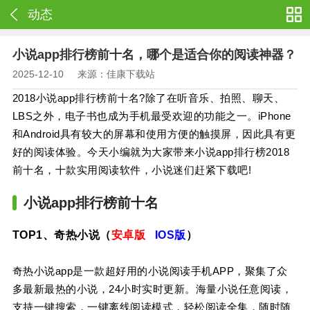
动态
小说app排行榜前十名，哪个是适合你的阅读神器？
2025-12-10
来源：佳康下载站
2018小说app排行榜前十名?除了在听音乐、拍照、聊天、
LBS之外，电子书也成为手机最受欢迎的功能之一。iPhone
和Android具有较大的屏幕和使用方便的触摸屏，因此具有更
好的阅读体验。今天小编就为大家带来小说app排行榜2018
前十名，十款实用阅读软件，小说迷们赶紧下载吧!
小说app排行榜前十名
TOP1、奇热小说
（
安卓版
IOS版
）
奇热小说app是一款超好用的小说阅读手机APP，聚集了众
多最新最热的小说，24小时实时更新。海量小说任意阅读，
支持一键搜索，一键离线阅读模式，轻松阅读全集，随时随