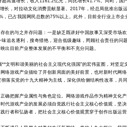
戏保持超高速增长，收入1161.2亿元，同比增长41.7%。同时
稳步增长，对拉动文化消费贡献显著。2017年，经总局批准出版
.1%，已占我国网民总数的75%以上。此外，目前全行业上市企
后存在的与之并存问题：一是缺乏既讲好中国故事又深受市场欢
一味追名逐利，搜奇猎艳，迎合低级趣味，罔顾社会责任的问题
反映出目前产业整体发展的不平衡和不充分问题。
强**文明和谐美丽的社会主义现代化强国”的宏伟蓝图，对坚
为网络游戏产业描绘了开创新局面的美好前景，也对新时代网络
习贯彻落实党的十九大精神为主线，深化供给侧结构性改革，共
，正确把握产业属性与角色定位。网络游戏作品作为精神文化产
新时代游戏产业的发展必须自觉践行社会主义核心价值观，坚决
的践行者和弘扬者，把社会主义核心价值观贯穿于创作出版运营
。