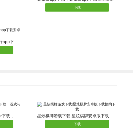
下载
游伴儿旅行app下载，游伴儿旅行app下载安卓版
会说话的饶舌歌手TalkingRapper下载，游戏与学习同步进行
星炫棋牌游戏下载|星炫棋牌安卓版下载预约下载
下载