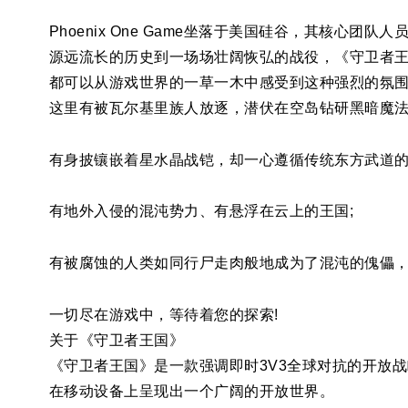
Phoenix One Game坐落于美国硅谷，其核
源远流长的历史到一场场壮阔恢弘的战役，《守卫者
都可以从游戏世界的一草一木中感受到这种强烈的氛
这里有被瓦尔基里族人放逐，潜伏在空岛钻研黑暗魔法
有身披镶嵌着星水晶战铠，却一心遵循传统东方武道的
有地外入侵的混沌势力、有悬浮在云上的王国;
有被腐蚀的人类如同行尸走肉般地成为了混沌的傀儡
一切尽在游戏中，等待着您的探索!
关于《守卫者王国》
《守卫者王国》是一款强调即时3V3全球对抗的开放战略
在移动设备上呈现出一个广阔的开放世界。