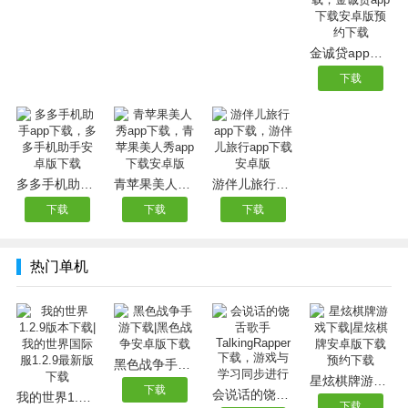
金诚贷app下载，金诚贷app下载安卓版预约下载
下载
多多手机助手app下载，多多手机助手安卓版下载
青苹果美人秀app下载，青苹果美人秀app下载安卓版
游伴儿旅行app下载，游伴儿旅行app下载安卓版
下载
下载
下载
热门单机
黑色战争手游下载|黑色战争安卓版下载
星炫棋牌游戏下载|星炫棋牌安卓版下载预约下载
下载
会说话的饶舌歌手TalkingRapper下载，游戏与学习同步进行
我的世界1.2.9版本下载|我的世界国际服1.2.9最新版下载
下载