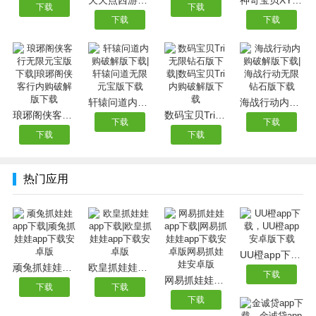
下载
下载
下载
下载
轩辕问道内购破解版下载|轩辕问道无限元宝版下载
海战行动内购破解版下载|海战行动无限钻石版下载
琅琊阁侠客行无限元宝版下载|琅琊阁侠客行内购破解版下载
数码宝贝Tri无限钻石版下载|数码宝贝Tri内购破解版下载
下载
下载
下载
下载
热门应用
UU橙app下载，UU橙app安卓版下载
顽兔抓娃娃app下载|顽兔抓娃娃app下载安卓版
欧皇抓娃娃app下载|欧皇抓娃娃app下载安卓版
下载
网易抓娃娃app下载|网易抓娃娃app下载安卓版网易抓娃娃安卓版
下载
下载
下载