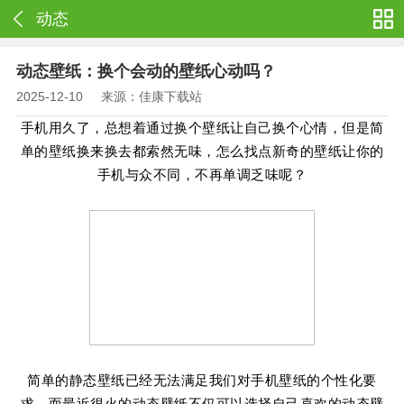
动态
动态壁纸：换个会动的壁纸心动吗？
2025-12-10
来源：佳康下载站
手机用久了，总想着通过换个壁纸让自己换个心情，但是简
单的壁纸换来换去都索然无味，怎么找点新奇的壁纸让你的
手机与众不同，不再单调乏味呢？
简单的静态壁纸已经无法满足我们对手机壁纸的个性化要
求，而最近很火的动态壁纸不仅可以选择自己喜欢的动态壁