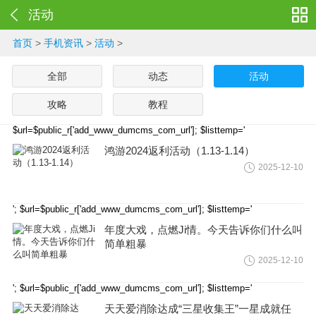
活动
首页
>
手机资讯
>
活动
>
全部
动态
活动
攻略
教程
$url=$public_r['add_www_dumcms_com_url']; $listtemp='
鸿游2024返利活动（1.13-1.14）
2025-12-10
'; $url=$public_r['add_www_dumcms_com_url']; $listtemp='
年度大戏，点燃Ji情。今天告诉你们什么叫
简单粗暴
2025-12-10
'; $url=$public_r['add_www_dumcms_com_url']; $listtemp='
天天爱消除达成“三星收集王”一星成就任